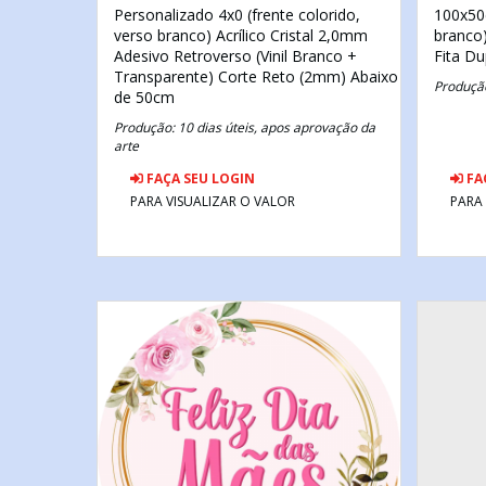
Personalizado
4x0 (frente colorido,
100x5
verso branco)
Acrílico Cristal 2,0mm
branco
Adesivo Retroverso (Vinil Branco +
Fita Du
Transparente)
Corte Reto
(2mm) Abaixo
Produção
de 50cm
Produção: 10 dias úteis, apos aprovação da
arte
FAÇA SEU LOGIN
FA
PARA VISUALIZAR O VALOR
PARA