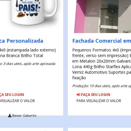
ca Personalizada
Fachada Comercial e
4x0 (estampada lado externo)
Pequenos Formatos
4x0 (Imp
ana Branca
Brilho Total
frente, verso sem impressão)
em Metalon 20x20mm Galvani
: 3 dias uteis, após arte aprovada
Lona 440g Brilho Starflex
Apli
Verniz Automotivo
Suportes pa
fixação
Produção: 10 dias uteis, após arte 
ÇA SEU LOGIN
FAÇA SEU LOGIN
 VISUALIZAR O VALOR
PARA VISUALIZAR O VALOR
Baixar Gabarito