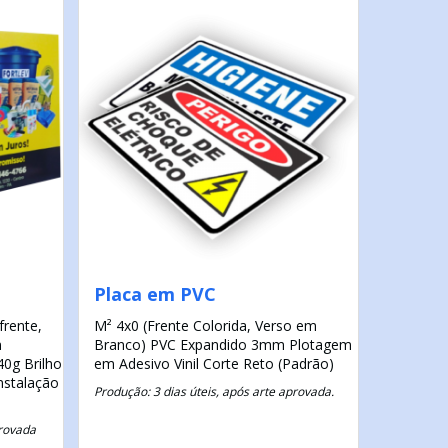
Placa em PVC
frente,
M²
4x0 (Frente Colorida, Verso em
n
Branco)
PVC Expandido 3mm
Plotagem
0g Brilho
em Adesivo Vinil
Corte Reto (Padrão)
nstalação
Produção: 3 dias úteis, após arte aprovada.
provada