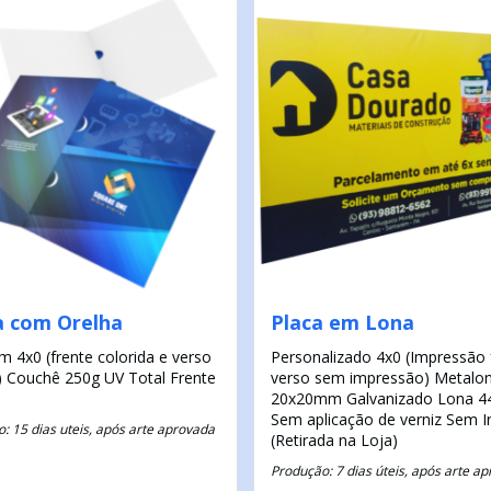
a com Orelha
Placa em Lona
cm
4x0 (frente colorida e verso
Personalizado
4x0 (Impressão 
)
Couchê 250g
UV Total Frente
verso sem impressão)
Metalo
20x20mm Galvanizado
Lona 44
Sem aplicação de verniz
Sem I
: 15 dias uteis, após arte aprovada
(Retirada na Loja)
Produção: 7 dias úteis, após arte a