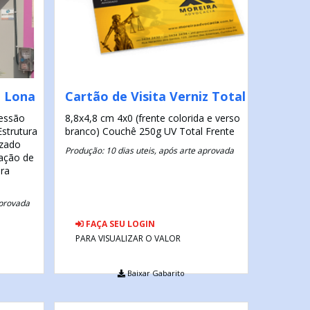
m Lona
Cartão de Visita Verniz Total
ressão
8,8x4,8 cm
4x0 (frente colorida e verso
Estrutura
branco)
Couchê 250g
UV Total Frente
zado
Produção: 10 dias uteis, após arte aprovada
cação de
ra
aprovada
FAÇA SEU LOGIN
PARA VISUALIZAR O VALOR
Baixar Gabarito