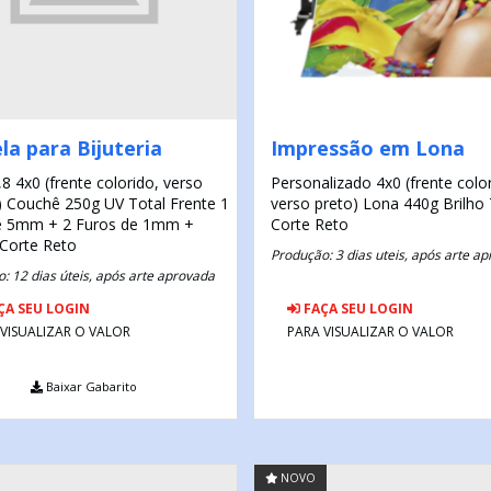
la para Bijuteria
Impressão em Lona
,8
4x0 (frente colorido, verso
Personalizado
4x0 (frente colo
)
Couchê 250g
UV Total Frente
1
verso preto)
Lona 440g
Brilho
e 5mm + 2 Furos de 1mm +
Corte Reto
Corte Reto
Produção: 3 dias uteis, após arte a
: 12 dias úteis, após arte aprovada
ÇA SEU LOGIN
FAÇA SEU LOGIN
 VISUALIZAR O VALOR
PARA VISUALIZAR O VALOR
Baixar Gabarito
NOVO